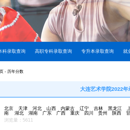
本科录取查询
高职专科录取查询
专升本录取查询
就
页 - 历年分数
大连艺术学院2022
北京
天津
河北
山西
内蒙古
辽宁
吉林
黑龙江
南
湖北
湖南
广东
广西
重庆
四川
贵州
陕西
浏览量：5611