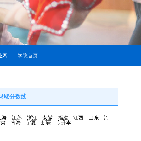
业网
学院首页
年录取分数线
上海
江苏
浙江
安徽
福建
江西
山东
河
甘肃
青海
宁夏
新疆
专升本